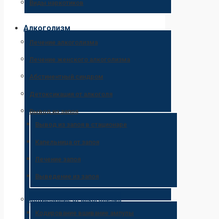
Виды наркотиков
Алкоголизм
Лечение алкоголизма
Лечение женского алкоголизма
Абстинентный синдром
Детоксикация от алкоголя
Вывод из запоя
Вывод из запоя в стационаре
Капельница от запоя
Лечение запоя
Выведение из запоя
Кодирование от алкоголизма
Кодирование вшивание ампулы