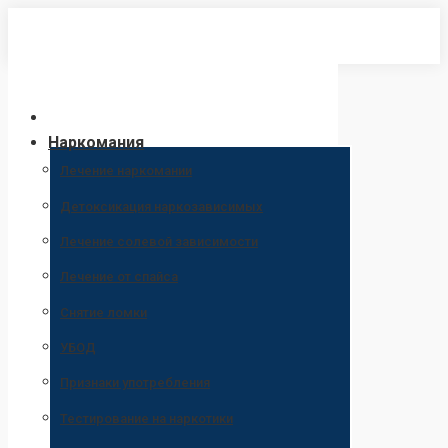
Перейти
к
содержанию
Наркомания
Лечение наркомании
Детоксикация наркозависимых
Лечение солевой зависимости
Лечение от спайса
Снятие ломки
УБОД
Признаки употребления
Тестирование на наркотики