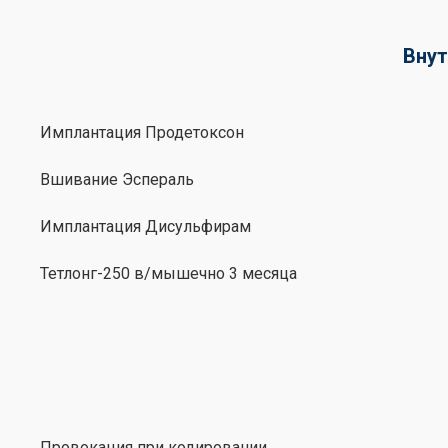
Внут
Имплантация Продетоксон
Вшивание Эспераль
Имплантация Дисульфирам
Тетлонг-250 в/мышечно 3 месяца
Провокация при кодировании