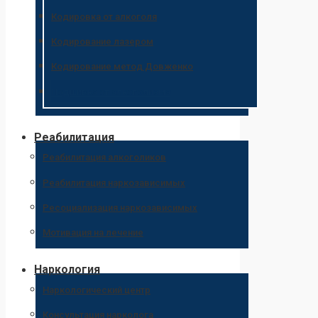
Кодировка от алкоголя
Кодирование лазером
Кодирование метод Довженко
Подшивка от алкоголизма
Реабилитация
Реабилитация алкоголиков
Реабилитация наркозависимых
Ресоциализация наркозависимых
Мотивация на лечение
Наркология
Наркологический центр
Консультация нарколога